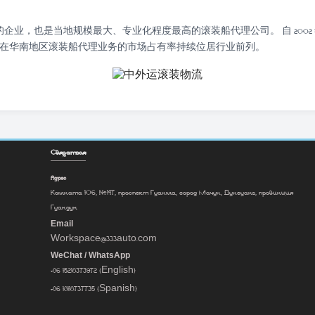
企业，也是当地规模最大、专业化程度最高的滚装船代理公司。 自 200
来，其在华南地区滚装船代理业务的市场占有率持续位居行业前列。
Связаться
Адрес
Комната 106, №147, проспект Гуанма, город Мачун, Дунгуань, провинция
Гуандун
Email
Workspace@333auto.com
WeChat / WhatsApp
+86 15218373972 (English)
+86 18118737735 (Spanish)