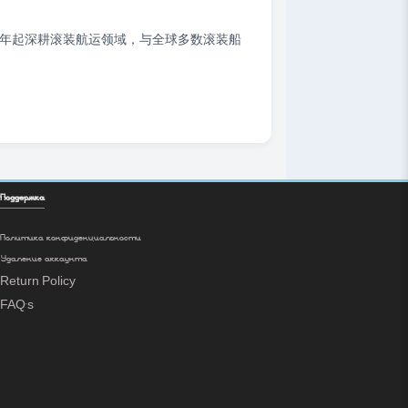
2 年起深耕滚装航运领域，与全球多数滚装船
Поддержка
Политика конфиденциальности
Удаление аккаунта
Return Policy
FAQ's