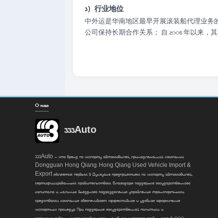
3）行业地位
中外运是华南地区最早开展滚装船代理业务的
公司保持长期合作关系； 自 2005 年以
О нас
333Auto
333Auto — это бренд по экспорту автомобилей, принадлежащий компании
Dongguan Hong Qiang. Hong Qiang Used Vehicle Import &
Export является первым в Дунгуане предприятием по экспорту автомобилей,
сертифицированным правительством. Благодаря поддержке государственного
капитала и наличию выездного подразделения управления транспортными
средствами компания обеспечивает эффективное и удобное оформление
экспортных процедур. При поддержке государственной политики и