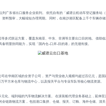
 万余台，位列广东省出口服务企业前列。 依托自有的「威谱云机动车登记服务站（
、资料预审，大幅缩短办理周期。 同时，在南沙港区配备上千个车辆存储
。
等多式联运方案， 覆盖东南亚、中东、非洲等主要出口目的地。 借助临
具备明显协同能力，实现「国内仓—口岸—目的港」的无缝衔接。
在华南区域的全资子公司， 资产与营业收入规模均超过百亿元，是国家 5A
线、 近百万平方米仓库与物流中心，以及报关平台与专业车队等核心物流资源。
多元化、端到端的汽车物流解决方案。 在滚装船代理业务基础上，延伸至
的全链路物流方案， 包括港口集拼、仓储、报关、订舱、海外仓储、清