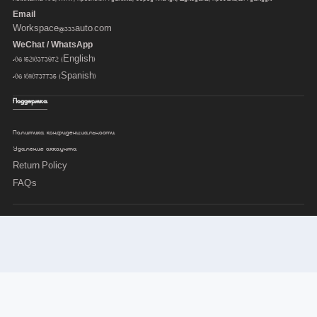
Email
Workspace@333auto.com
WeChat / WhatsApp
+86 15218373972 (English)
+86 18118737735 (Spanish)
Поддержка
Политика конфиденциальности
Удаление аккаунта
Return Policy
FAQ's