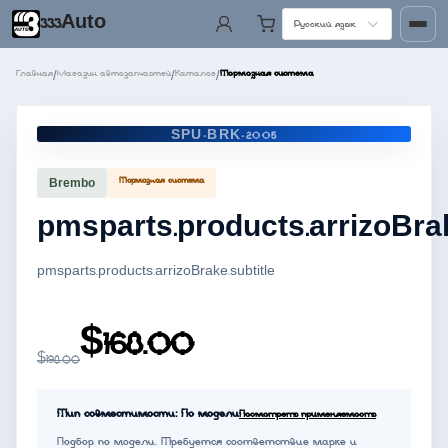
333Auto
Русский язык
Главная
Магазин автозапчастей
Каталог
Тормозная система
/
/
/
SPU-BRK-2005
Тормозная система
Brembo
pmsparts.products.arrizoBr
pmsparts.products.arrizoBrake.subtitle
$168.00
$198.00
Тип совместимости: По модели
Посмотреть применяемость
Подбор по модели. Требуется соответствие марке и